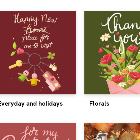
Everyday and holidays
Florals