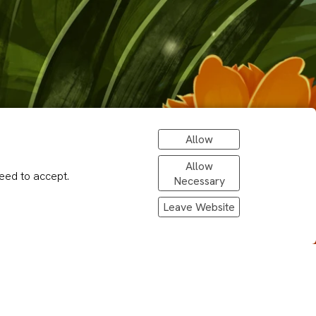
Allow
euwe
Allow
eed to accept.
!
Necessary
Leave Website
n