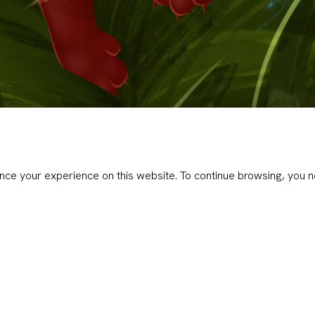
Nieuwsbrief
rijf je in voor mijn nieuwsbrief om updates te ontvangen over ni
ce your experience on this website. To continue browsing, you n
producten, projecten waar ik mee bezig ben, markt data en meer
Schrijf je in in Juni en krijg een gratis mobiele achtergrond van ee
Goudsbloem egel.
Schrijf je in voor mijn nieuwsbrief