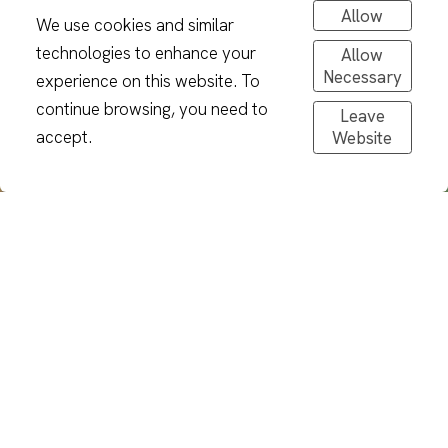
Allow
We use cookies and similar
technologies to enhance your
Allow
Necessary
experience on this website. To
continue browsing, you need to
Leave
accept.
Website
Nieuwsbrief
Schrijf je in voor mijn nieuwsbrief om updates te
ontvangen over nieuwe producten, projecten waar
ik mee bezig ben, markt data en meer!
Schrijf je in in Juni en krijg een gratis mobiele
achtergrond van een Goudsbloem egel.